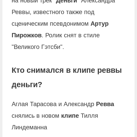
на новый трек "
Деньги
" Александра
Реввы, известного также под
сценическим псевдонимом
Артур
Пирожков
. Ролик снят в стиле
"Великого Гэтсби".
Кто снимался в клипе реввы
деньги?
Аглая Тарасова и Александр
Ревва
снялись в новом
клипе
Тилля
Линдеманна