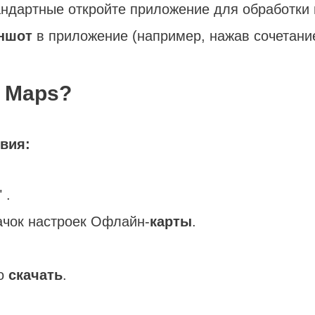
андартные откройте приложение для обработки
ншот
в приложение (например, нажав сочетание 
e Maps?
вия:
" .
ачок настроек Офлайн-
карты
.
но
скачать
.