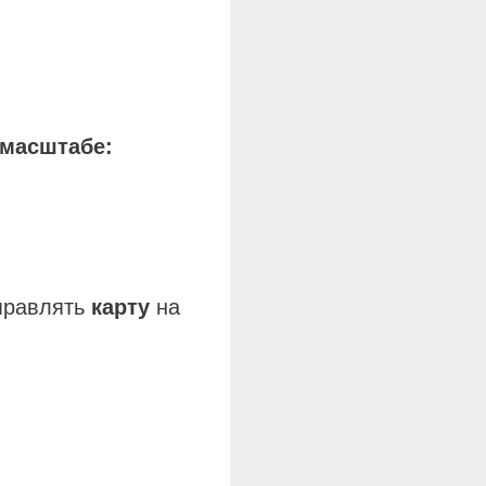
масштабе
:
тправлять
карту
на