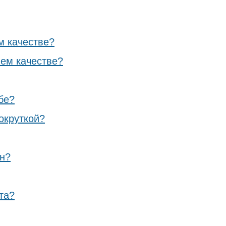
м качестве?
шем качестве?
бе?
окруткой?
он?
та?