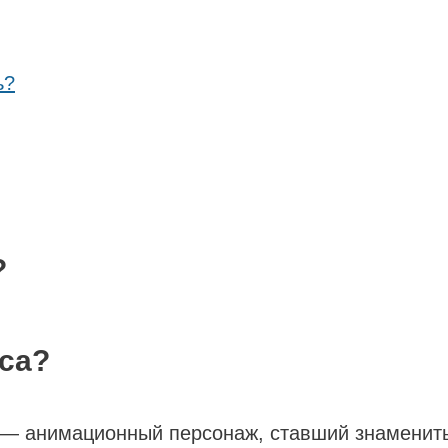
ь?
?
са?
up) — анимационный персонаж, ставший знаменит