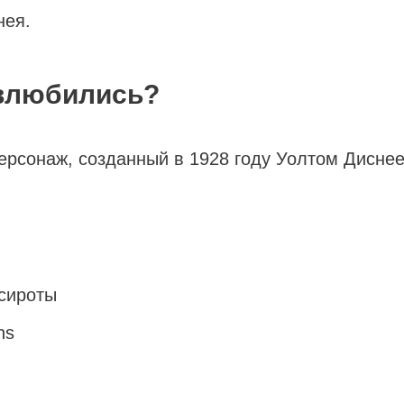
нея.
 влюбились?
персонаж, созданный в 1928 году Уолтом Дисне
сироты
ns